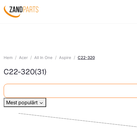
Hem
Acer
All In One
Aspire
C22-320
C22-320
(31)
Mest populärt