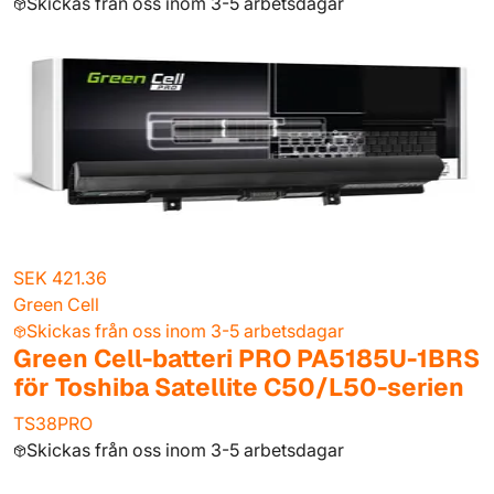
Skickas från oss inom 3-5 arbetsdagar
SEK 421.36
Green Cell
Skickas från oss inom 3-5 arbetsdagar
Green Cell-batteri PRO PA5185U-1BRS
för Toshiba Satellite C50/L50-serien
TS38PRO
Skickas från oss inom 3-5 arbetsdagar