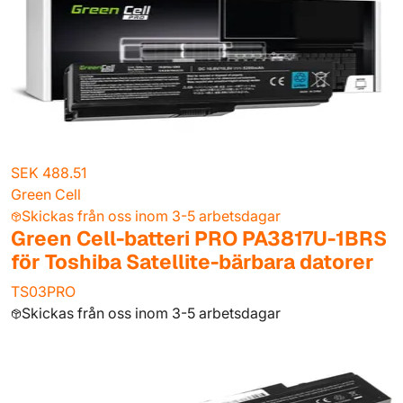
SEK 488.51
Green Cell
Skickas från oss inom 3-5 arbetsdagar
Green Cell-batteri PRO PA3817U-1BRS
för Toshiba Satellite-bärbara datorer
TS03PRO
Skickas från oss inom 3-5 arbetsdagar