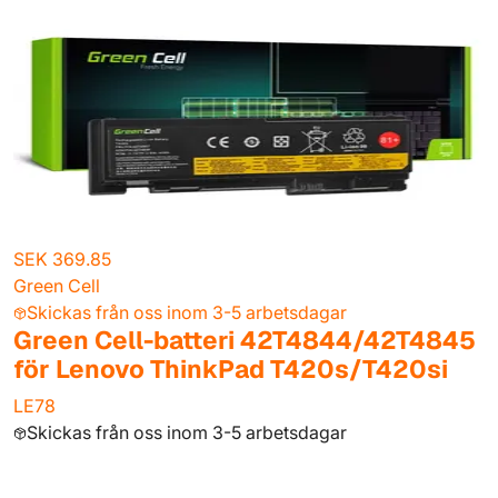
SEK 369.85
Green Cell
Skickas från oss inom 3-5 arbetsdagar
Green Cell-batteri 42T4844/42T4845
för Lenovo ThinkPad T420s/T420si
LE78
Skickas från oss inom 3-5 arbetsdagar