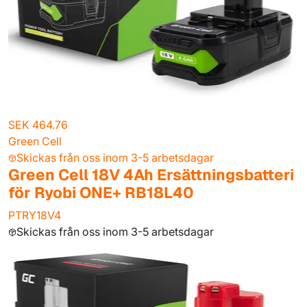
SEK 464.76
Green Cell
Skickas från oss inom 3-5 arbetsdagar
Green Cell 18V 4Ah Ersättningsbatteri
för Ryobi ONE+ RB18L40
PTRY18V4
Skickas från oss inom 3-5 arbetsdagar