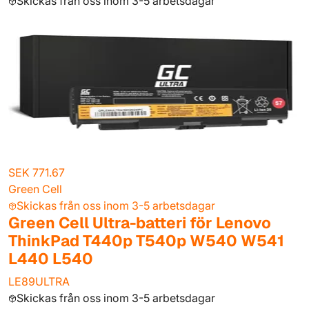
Skickas från oss inom 3-5 arbetsdagar
SEK 771.67
Green Cell
Skickas från oss inom 3-5 arbetsdagar
Green Cell Ultra-batteri för Lenovo
ThinkPad T440p T540p W540 W541
L440 L540
LE89ULTRA
Skickas från oss inom 3-5 arbetsdagar