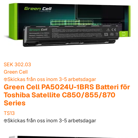
SEK 302.03
Green Cell
Skickas från oss inom 3-5 arbetsdagar
Green Cell PA5024U-1BRS Batteri för
Toshiba Satellite C850/855/870
Series
TS13
Skickas från oss inom 3-5 arbetsdagar