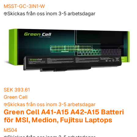
MSST-GC-3IN1-W
Skickas från oss inom 3-5 arbetsdagar
SEK 393.61
Green Cell
Skickas från oss inom 3-5 arbetsdagar
Green Cell A41-A15 A42-A15 Batteri
för MSI, Medion, Fujitsu Laptops
MS04