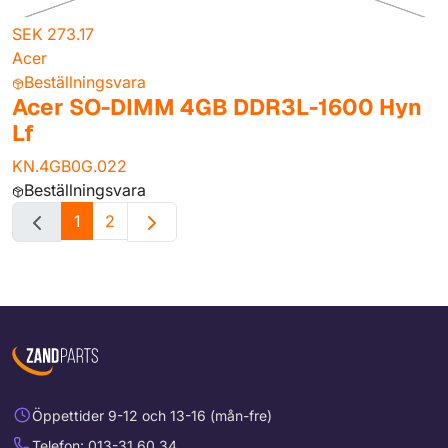
SEK 273.17
Acer
Beställningsvara
Acer SO-DIMM 4GB DDR3L-1600 Hyn
Lf
KN.4GB0G.022
Beställningsvara
1
2
Öppettider 9-12 och 13-16 (mån-fre)
Telefon: 013-31 60 34