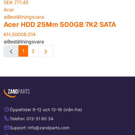
SEK 771.45
Acer
Beställningsvara
Acer HDD 25Mm 500GB 7K2 SATA
KH.50008.014
Beställningsvara
1
2
Öppettider 9-12 och 13-16 (mån-fre)
Telefon: 013-31 60 34
Support: info@zandparts.com