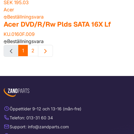
SEK 195.03
Acer
Beställningsvara
Acer DVD/R/Rw Plds SATA 16X Lf
KU.0160F.009
Beställningsvara
1
2
Öppettider 9-12 och 13-16 (mån-fre)
Telefon: 013-31 60 34
Support: info@zandparts.com