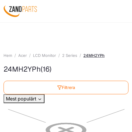
Hem
Acer
LCD Monitor
2 Series
24MH2YPh
24MH2YPh
(16)
Filtrera
Mest populärt