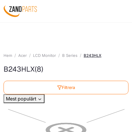
Hem
Acer
LCD Monitor
B Series
B243HLX
B243HLX
(8)
Filtrera
Mest populärt