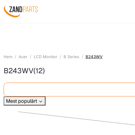
Hem
Acer
LCD Monitor
B Series
B243WV
B243WV
(12)
Mest populärt