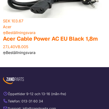
SEK 103.67
Acer
Beställningsvara
Acer Cable Power AC EU Black 1,8m
27.L40VB.005
Beställningsvara
Öppettider 9-12 och 13-16 (mån-fre)
Telefon: 013-31 60 34
Support: info@zandparts.com