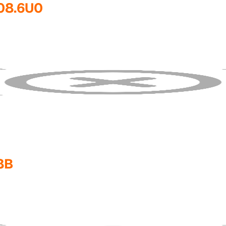
08.6U0
8B