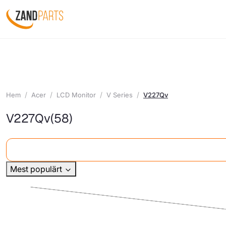
Hem
Acer
LCD Monitor
V Series
V227Qv
V227Qv
(58)
Mest populärt