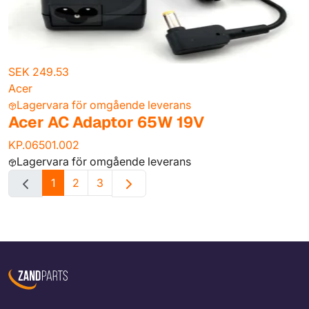
SEK 249.53
Acer
Lagervara för omgående leverans
Acer AC Adaptor 65W 19V
KP.06501.002
Lagervara för omgående leverans
1
2
3