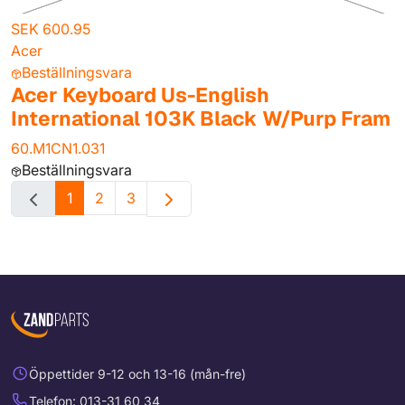
SEK 600.95
Acer
Beställningsvara
Acer Keyboard Us-English
International 103K Black W/Purp Fram
60.M1CN1.031
Beställningsvara
1
2
3
Öppettider 9-12 och 13-16 (mån-fre)
Telefon: 013-31 60 34