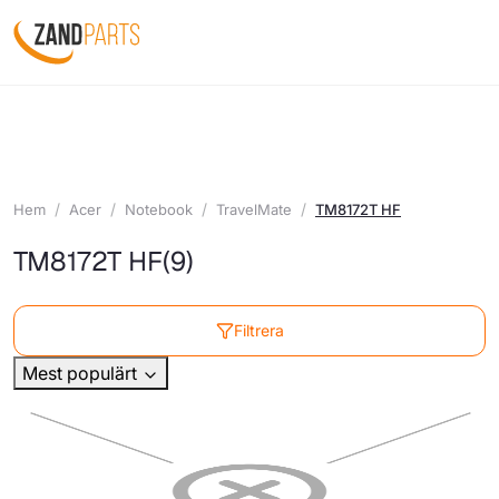
Hem
Acer
Notebook
TravelMate
TM8172T HF
TM8172T HF
(9)
Filtrera
Mest populärt