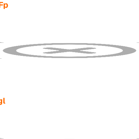
Fp
gl