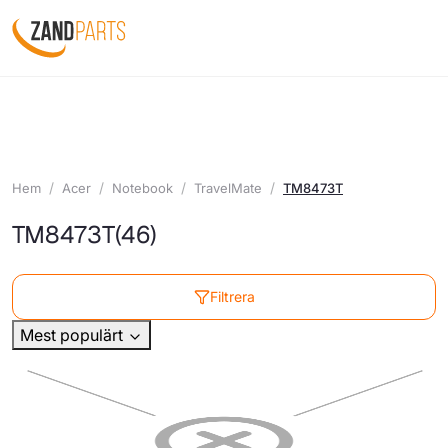
Hem
Acer
Notebook
TravelMate
TM8473T
TM8473T
(46)
Filtrera
Mest populärt