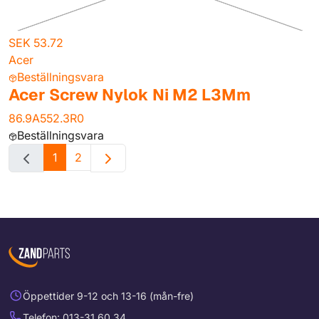
SEK 53.72
Acer
Beställningsvara
Acer Screw Nylok Ni M2 L3Mm
86.9A552.3R0
Beställningsvara
1
2
Öppettider 9-12 och 13-16 (mån-fre)
Telefon: 013-31 60 34