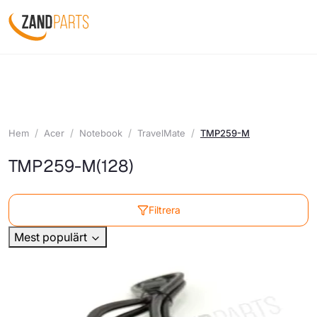
Hem
Acer
Notebook
TravelMate
TMP259-M
TMP259-M
(128)
Filtrera
Mest populärt