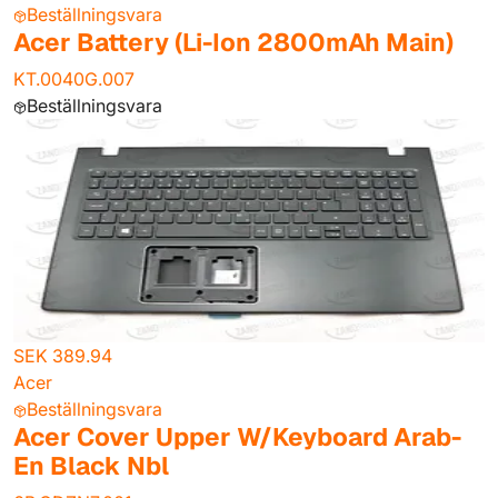
Beställningsvara
Acer Battery (Li-Ion 2800mAh Main)
KT.0040G.007
Beställningsvara
SEK 389.94
Acer
Beställningsvara
Acer Cover Upper W/Keyboard Arab-
En Black Nbl