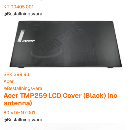
KT.00405.001
Beställningsvara
SEK 399.93
Acer
Beställningsvara
Acer TMP259 LCD Cover (Black) (no
antenna)
60.VDHN7.001
Beställningsvara