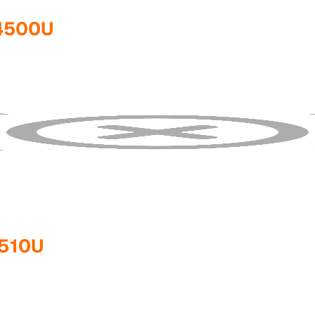
74500U
4510U