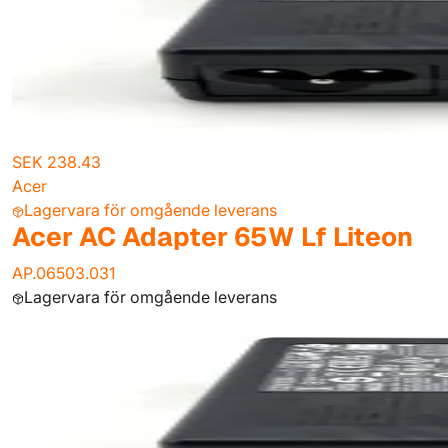
SEK 238.43
Acer
Lagervara för omgående leverans
Acer AC Adapter 65W Lf Liteon
AP.06503.031
Lagervara för omgående leverans