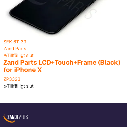
SEK 611.39
Zand Parts
Tillfälligt slut
Zand Parts LCD+Touch+Frame (Black)
for iPhone X
ZP3323
Tillfälligt slut