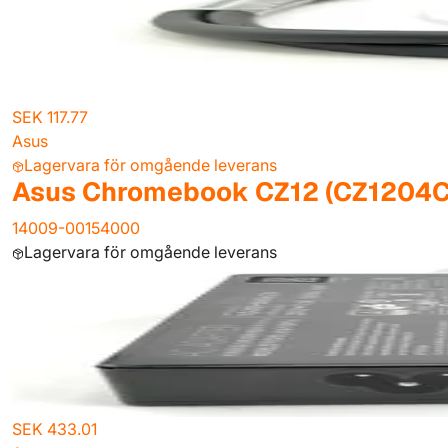
SEK 117.77
Asus
Lagervara för omgående leverans
Asus Chromebook CZ12 (CZ1204C
14009-00154000
Lagervara för omgående leverans
SEK 433.01