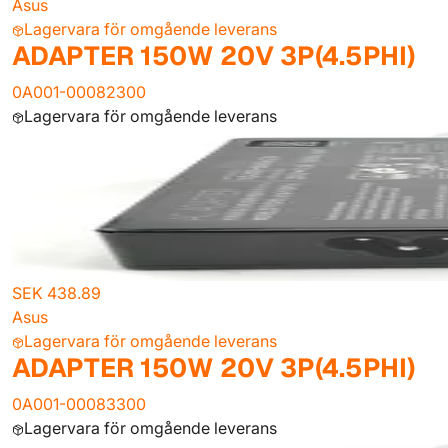
Asus
Lagervara för omgående leverans
ADAPTER 150W 20V 3P(4.5PHI)
0A001-00082300
Lagervara för omgående leverans
SEK 438.89
Asus
Lagervara för omgående leverans
ADAPTER 150W 20V 3P(4.5PHI)
0A001-00083300
Lagervara för omgående leverans