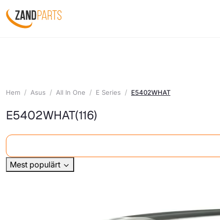
Hem
Asus
All In One
E Series
E5402WHAT
E5402WHAT
(116)
Mest populärt