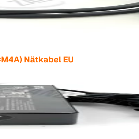
M4A) Nätkabel EU