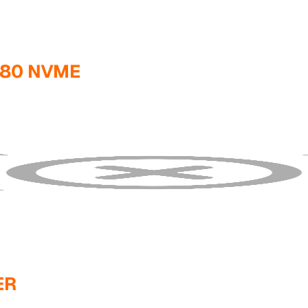
280 NVME
ER