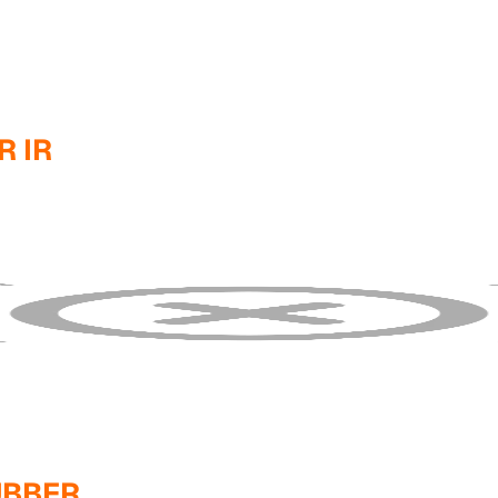
 IR
UBBER