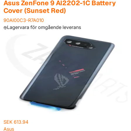
Asus ZenFone 9 AI2202-1C Battery
Cover (Sunset Red)
90AI00C3-R7A010
Lagervara för omgående leverans
SEK 613.94
Asus