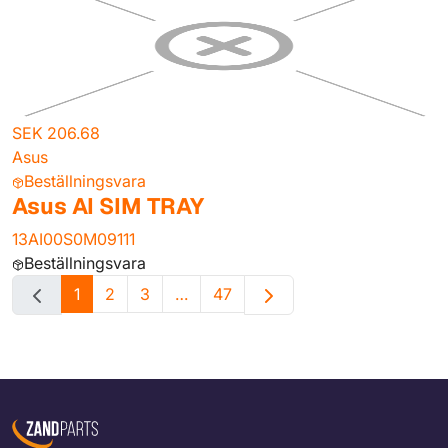
SEK 206.68
Asus
Beställningsvara
Asus AI SIM TRAY
13AI00S0M09111
Beställningsvara
1
2
3
…
47