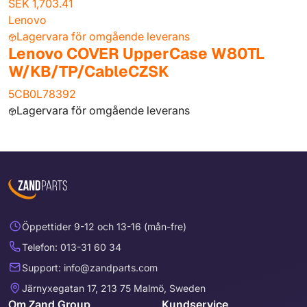
SEK 1,703.41
Lenovo
Lagervara för omgående leverans
Lenovo COVER UpperCase W80TL
W/KB/TP/CableCZSK
5CB0L78392
Lagervara för omgående leverans
Öppettider 9-12 och 13-16 (mån-fre)
Telefon: 013-31 60 34
Support: info@zandparts.com
Järnyxegatan 17, 213 75 Malmö, Sweden
Om Zand Group
Kundservice