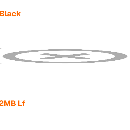
 Black
2MB Lf