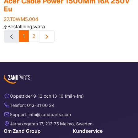
Acer Cable Power 1500Mm 16A 250V
Eu
27.T0WM5.004
Beställningsvara
1
2
Öppettider 9-12 och 13-16 (mån-fre)
Telefon: 013-31 60 34
Support: info@zandparts.com
Järnyxegatan 17, 213 75 Malmö, Sweden
Om Zand Group
Kundservice