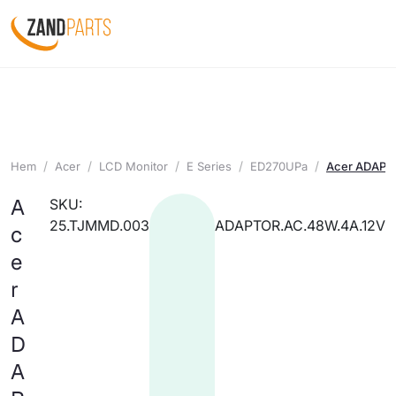
Hem
Acer
LCD Monitor
E Series
ED270UPa
Acer ADAPT
A
SKU:
25.TJMMD.003
ADAPTOR.AC.48W.4A.12V
c
e
r
A
D
A