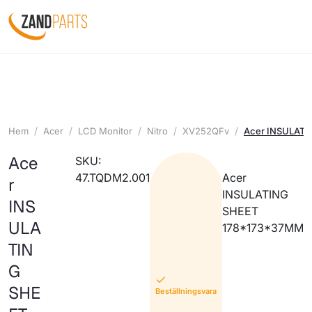
Hem
Acer
LCD Monitor
Nitro
XV252QFv
Acer INSULAT
Ace
SKU:
47.TQDM2.001
Acer
r
INSULATING
INS
SHEET
ULA
178*173*37MM
TIN
G
SHE
Beställningsvara