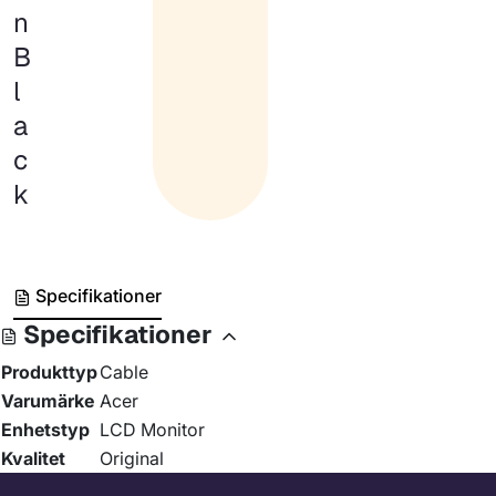
n
B
l
a
c
k
Specifikationer
Specifikationer
Produkttyp
Cable
Varumärke
Acer
Enhetstyp
LCD Monitor
Kvalitet
Original