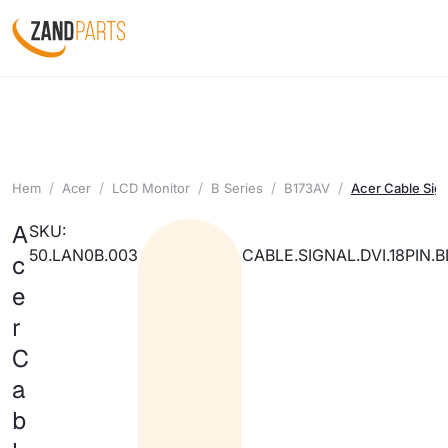
Hem
Acer
LCD Monitor
B Series
B173AV
Acer Cable Sign
A
SKU:
50.LAN0B.003
CABLE.SIGNAL.DVI.18PIN.B
c
e
r
C
a
b