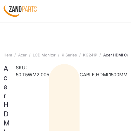
Hem
Acer
LCD Monitor
K Series
KG241P
Acer HDMI Ca
A
SKU:
50.T5WM2.005
CABLE.HDMI.1500MM
c
e
r
H
D
M