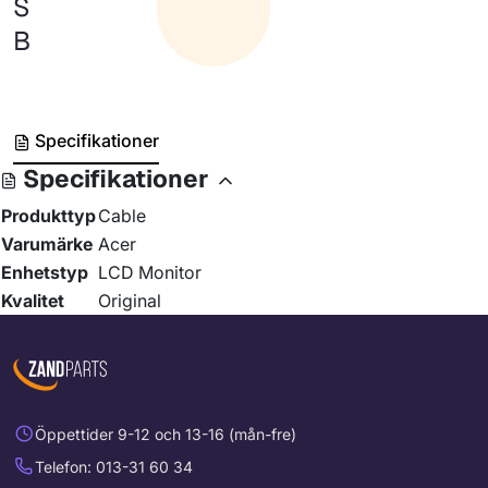
S
B
Specifikationer
Specifikationer
Produkttyp
Cable
Varumärke
Acer
Enhetstyp
LCD Monitor
Kvalitet
Original
Öppettider 9-12 och 13-16 (mån-fre)
Telefon: 013-31 60 34