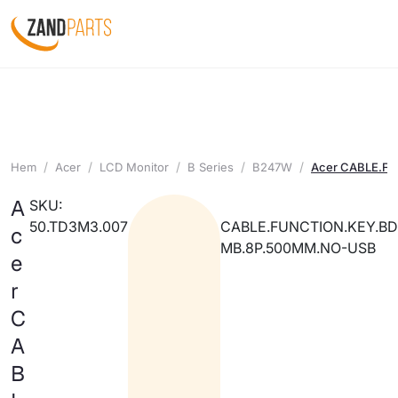
Hem
Acer
LCD Monitor
B Series
B247W
Acer CABLE.F
A
SKU:
50.TD3M3.007
CABLE.FUNCTION.KEY.BD
c
MB.8P.500MM.NO-USB
e
r
C
A
B