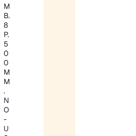
M
B.
8
P.
5
0
0
M
M
.
N
O
-
U