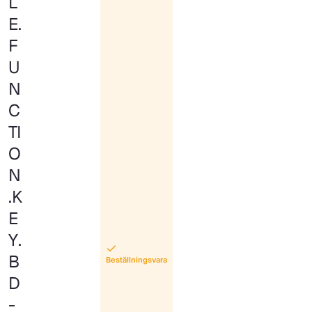
L
E.
F
U
N
C
TI
O
N
.K
E
Y.
B
Beställningsvara
D
-