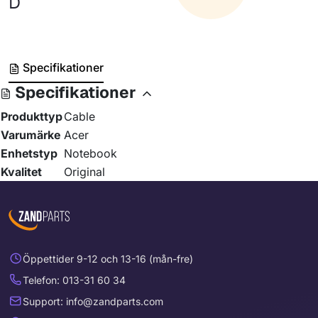
D
Specifikationer
Specifikationer
Produkttyp
Cable
Varumärke
Acer
Enhetstyp
Notebook
Kvalitet
Original
Öppettider 9-12 och 13-16 (mån-fre)
Telefon: 013-31 60 34
Support: info@zandparts.com