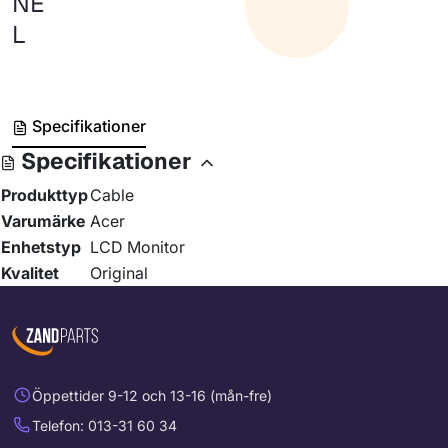
NE
L
Specifikationer
Specifikationer
Produkttyp
Cable
Varumärke
Acer
Enhetstyp
LCD Monitor
Kvalitet
Original
Öppettider 9-12 och 13-16 (mån-fre)
Telefon: 013-31 60 34