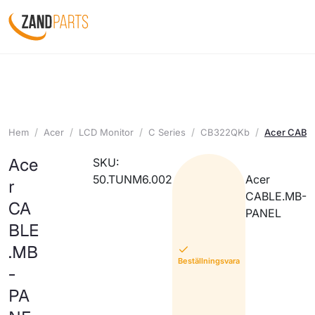
Hem
Acer
LCD Monitor
C Series
CB322QKb
Acer CABL
Ace
SKU:
50.TUNM6.002
Acer
r
CABLE.MB-
CA
PANEL
BLE
.MB
Beställningsvara
-
PA