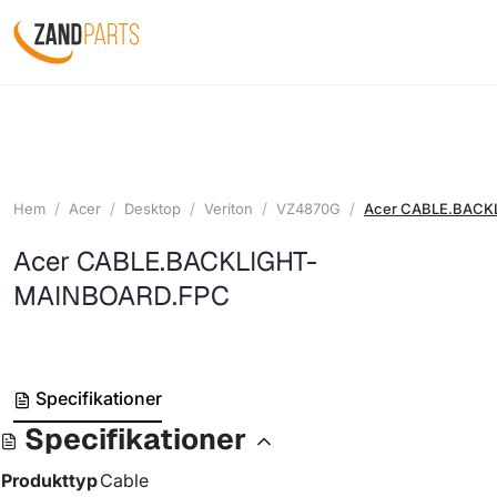
Hem
Acer
Desktop
Veriton
VZ4870G
Acer CABLE.BACK
Acer CABLE.BACKLIGHT-
MAINBOARD.FPC
Specifikationer
Specifikationer
Produkttyp
Cable