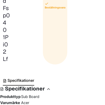
d
Fs
Beställningsvara
p0
4
0
1P
i0
2
Lf
Specifikationer
Specifikationer
Produkttyp
Sub Board
Varumärke
Acer