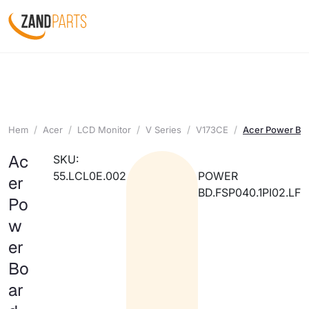
Hem
Acer
LCD Monitor
V Series
V173CE
Acer Power Boa
Ac
SKU:
55.LCL0E.002
POWER
er
BD.FSP040.1PI02.LF
Po
w
er
Bo
ar