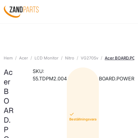
Hem
Acer
LCD Monitor
Nitro
VG270Sv
Acer BOARD.PO
Ac
SKU:
55.TDPM2.004
BOARD.POWER
er
B
O
AR
D.
Beställningsvara
P