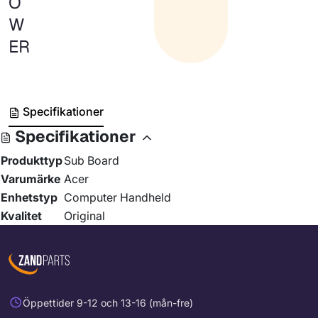
O
W
ER
Specifikationer
Specifikationer
Produkttyp
Sub Board
Varumärke
Acer
Enhetstyp
Computer Handheld
Kvalitet
Original
Öppettider 9-12 och 13-16 (mån-fre)