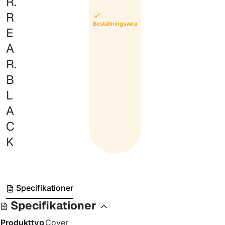
R.
R
Beställningsvara
E
A
R.
B
L
A
C
K
Specifikationer
Specifikationer
Produkttyp
Cover