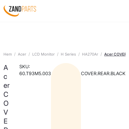
Hem
Acer
LCD Monitor
H Series
HA270Ar
Acer COVER.
A
SKU:
60.T93M5.003
COVER.REAR.BLACK
c
er
C
O
V
E