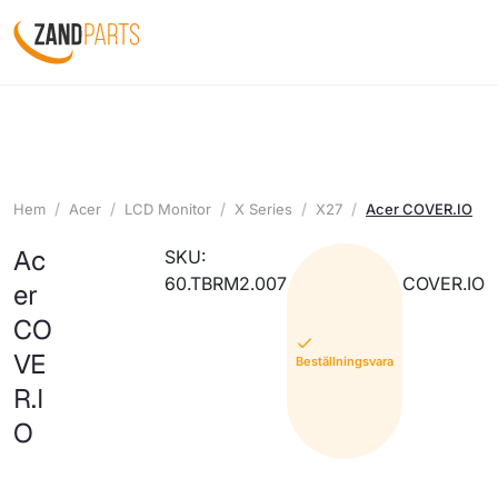
Hem
Acer
LCD Monitor
X Series
X27
Acer COVER.IO
Ac
SKU:
60.TBRM2.007
COVER.IO
er
CO
VE
Beställningsvara
R.I
O