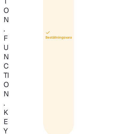
T
O
N
.
F
Beställningsvara
U
N
C
TI
O
N
.
K
E
Y