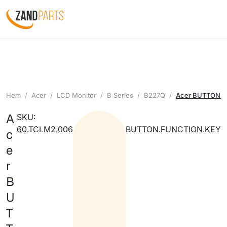
Hem
Acer
LCD Monitor
B Series
B227Q
Acer BUTTON.
A
SKU:
60.TCLM2.006
BUTTON.FUNCTION.KEY
c
e
r
B
U
T