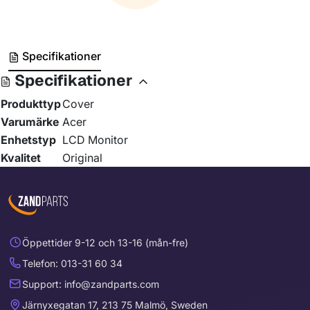
Specifikationer
Specifikationer
Produkttyp
Cover
Varumärke
Acer
Enhetstyp
LCD Monitor
Kvalitet
Original
Öppettider 9-12 och 13-16 (mån-fre)
Telefon: 013-31 60 34
Support: info@zandparts.com
Järnyxegatan 17, 213 75 Malmö, Sweden