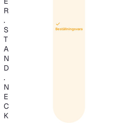
E
R
.
S
Beställningsvara
T
A
N
D
.
N
E
C
K