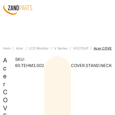
Hem
Acer
LCD Monitor
V Series
VG270UP
Acer COVER
A
SKU:
60.TEHM3.002
COVER.STAND.NECK
c
e
r
C
O
V