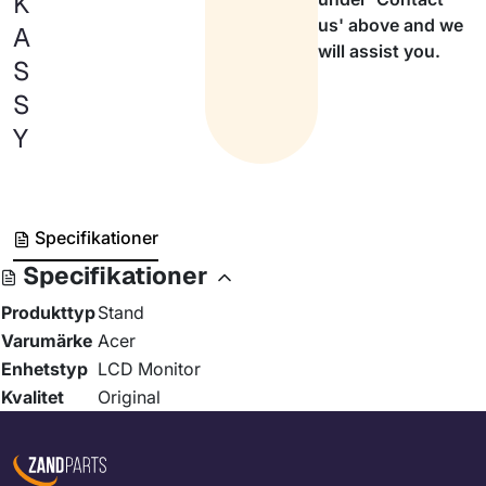
K
us' above and we
A
will assist you.
S
S
Y
Specifikationer
Specifikationer
Produkttyp
Stand
Varumärke
Acer
Enhetstyp
LCD Monitor
Kvalitet
Original