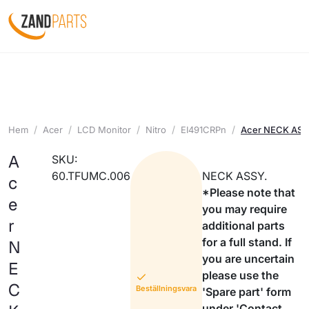
Hem
Acer
LCD Monitor
Nitro
EI491CRPn
Acer NECK AS
A
SKU:
60.TFUMC.006
NECK ASSY.
c
*Please note that
e
you may require
r
additional parts
for a full stand. If
N
you are uncertain
E
please use the
C
Beställningsvara
'Spare part' form
under 'Contact