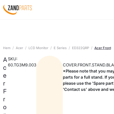
Hem
Acer
LCD Monitor
E Series
ED322QRP
Acer Front S
A
SKU:
60.TG3M9.003
COVER.FRONT.STAND.BLA
c
*Please note that you may
e
parts for a full stand. If y
r
please use the 'Spare part
'Contact us' above and we 
F
r
o