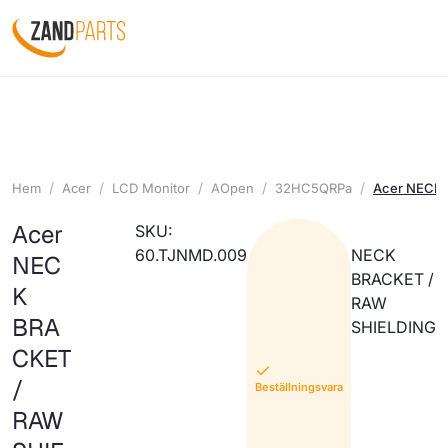
Hem
Acer
LCD Monitor
AOpen
32HC5QRPa
Acer NECK 
Acer
SKU:
60.TJNMD.009
NECK
NEC
BRACKET /
K
RAW
BRA
SHIELDING
CKET
/
Beställningsvara
RAW