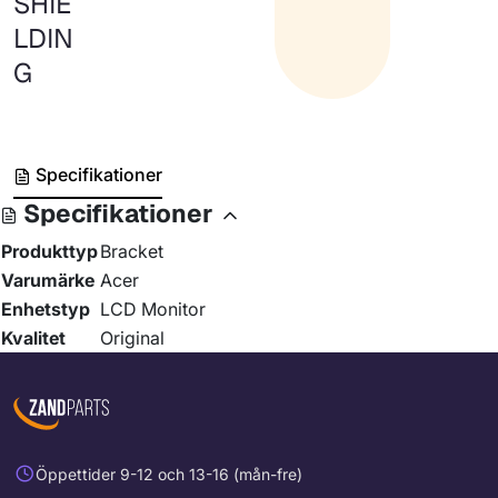
SHIE
LDIN
G
Specifikationer
Specifikationer
Produkttyp
Bracket
Varumärke
Acer
Enhetstyp
LCD Monitor
Kvalitet
Original
Öppettider 9-12 och 13-16 (mån-fre)