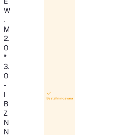
E
W
.
M
2.
0
*
3.
0
-
I
Beställningsvara
B
Z
N
N