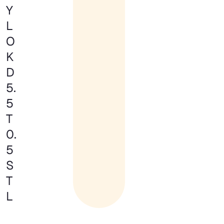
Y
L
O
K
D
5.
5
T
0.
5
S
T
L