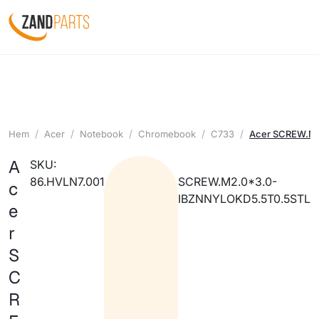
Hem
Acer
Notebook
Chromebook
C733
Acer SCREW.M
A
SKU:
86.HVLN7.001
SCREW.M2.0*3.0-
c
IBZNNYLOKD5.5T0.5STL
e
r
S
C
R