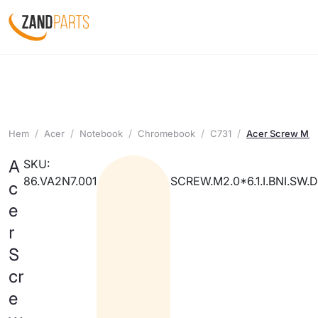
Hem
Acer
Notebook
Chromebook
C731
Acer Screw M2 0
A
SKU:
86.VA2N7.001
SCREW.M2.0*6.1.I.BNI.SW.D
c
e
r
S
cr
e