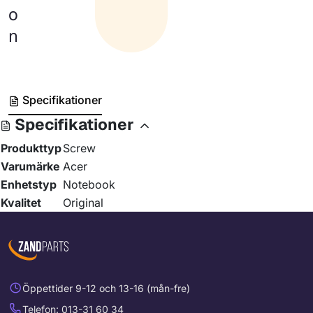
o
n
Specifikationer
Specifikationer
Produkttyp
Screw
Varumärke
Acer
Enhetstyp
Notebook
Kvalitet
Original
Öppettider 9-12 och 13-16 (mån-fre)
Telefon: 013-31 60 34