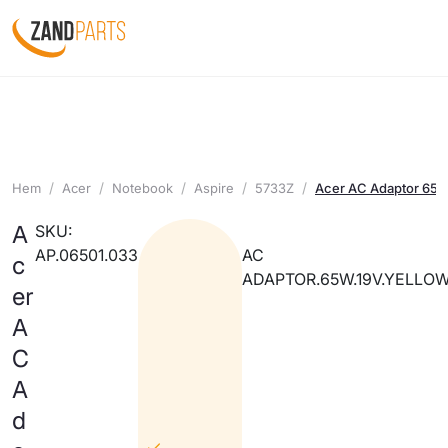
Hem
Acer
Notebook
Aspire
5733Z
Acer AC Adaptor 65W
A
SKU:
AP.06501.033
AC
c
ADAPTOR.65W.19V.YELLO
er
A
C
A
d