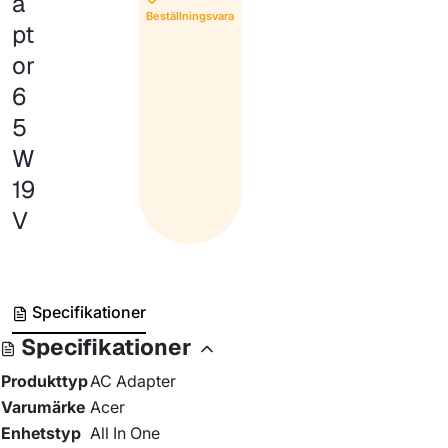
a
Beställningsvara
pt
or
6
5
W
19
V
Specifikationer
Specifikationer
Produkttyp
AC Adapter
Varumärke
Acer
Enhetstyp
All In One