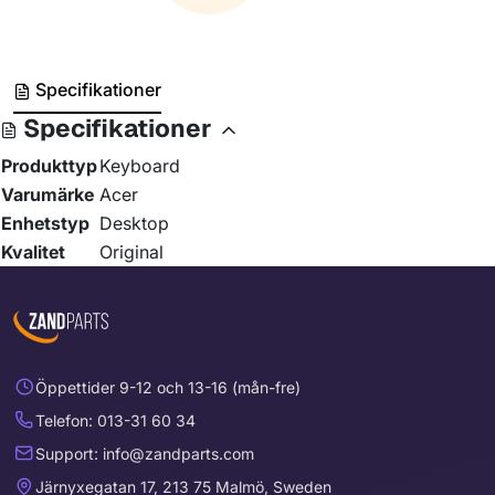
Specifikationer
Specifikationer
Produkttyp
Keyboard
Varumärke
Acer
Enhetstyp
Desktop
Kvalitet
Original
Öppettider 9-12 och 13-16 (mån-fre)
Telefon: 013-31 60 34
Support: info@zandparts.com
Järnyxegatan 17, 213 75 Malmö, Sweden