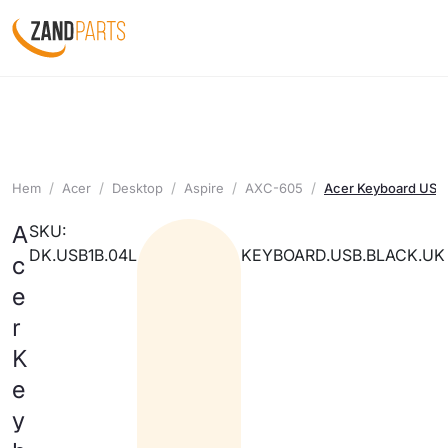
Hem
Acer
Desktop
Aspire
AXC-605
Acer Keyboard USB 
A
SKU:
DK.USB1B.04L
KEYBOARD.USB.BLACK.UK
c
e
r
K
e
y