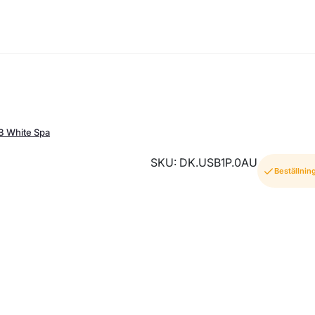
B White Spa
SKU: DK.USB1P.0AU
Beställnin