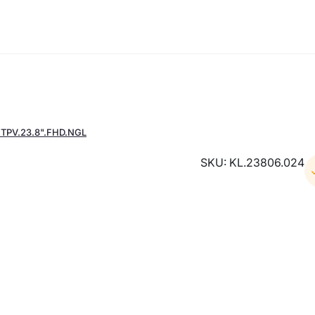
.TPV.23.8".FHD.NGL
SKU: KL.23806.024