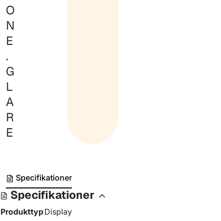
O
N
E
.
G
L
A
R
E
Specifikationer
Specifikationer
Produkttyp
Display