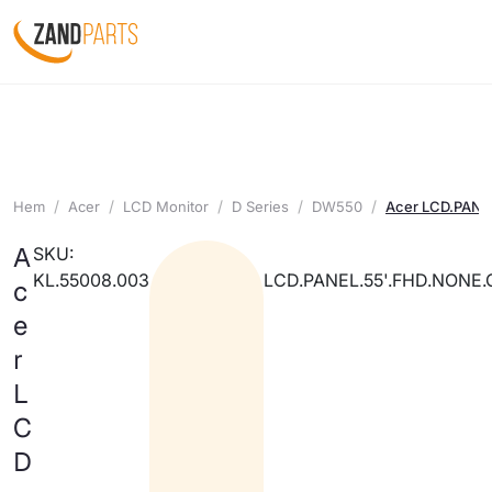
Hem
Acer
LCD Monitor
D Series
DW550
Acer LCD.PANE
A
SKU:
KL.55008.003
LCD.PANEL.55'.FHD.NONE
c
e
r
L
C
D