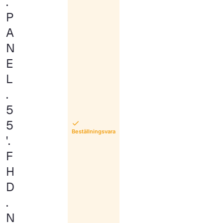
.
P
A
N
E
L
.
5
5
Beställningsvara
'.
F
H
D
.
N