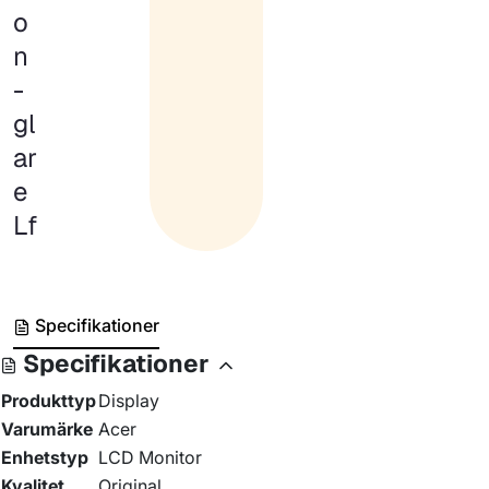
o
n
-
gl
ar
e
Lf
Specifikationer
Specifikationer
Produkttyp
Display
Varumärke
Acer
Enhetstyp
LCD Monitor
Kvalitet
Original