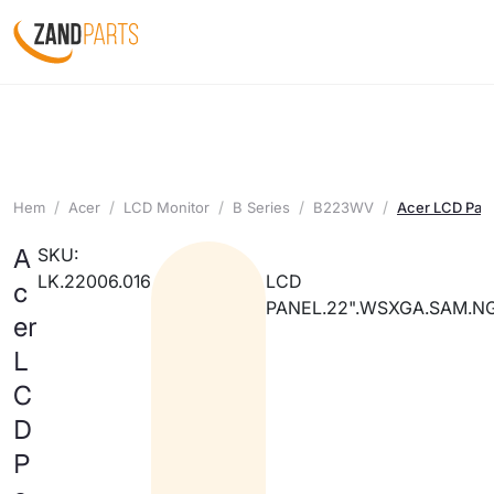
Hem
Acer
LCD Monitor
B Series
B223WV
Acer LCD Pan
A
SKU:
LK.22006.016
LCD
c
PANEL.22".WSXGA.SAM.NG
er
L
C
D
P