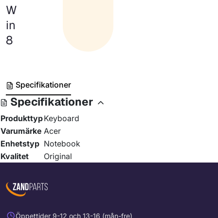
W
in
8
Specifikationer
Specifikationer
Produkttyp
Keyboard
Varumärke
Acer
Enhetstyp
Notebook
Kvalitet
Original
Öppettider 9-12 och 13-16 (mån-fre)