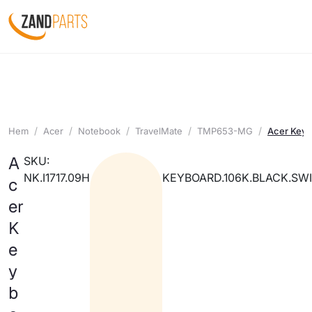
Hem
Acer
Notebook
TravelMate
TMP653-MG
Acer Keyb
A
SKU:
NK.I1717.09H
KEYBOARD.106K.BLACK.SWI
c
er
K
e
y
b